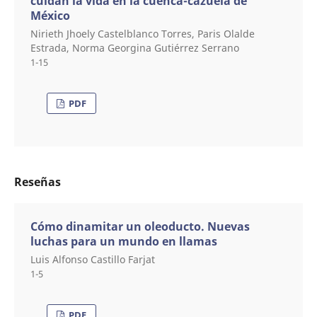
cuidan la vida en la cuenca-cazuela de
México
Nirieth Jhoely Castelblanco Torres, Paris Olalde
Estrada, Norma Georgina Gutiérrez Serrano
1-15
PDF
Reseñas
Cómo dinamitar un oleoducto. Nuevas
luchas para un mundo en llamas
Luis Alfonso Castillo Farjat
1-5
PDF