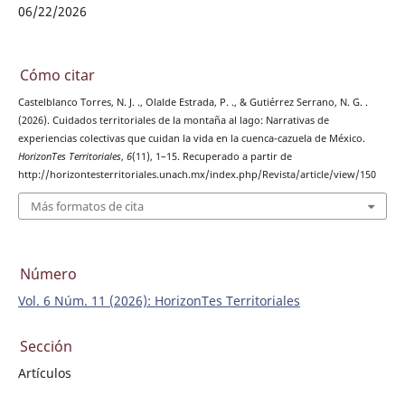
06/22/2026
Cómo citar
Castelblanco Torres, N. J. ., Olalde Estrada, P. ., & Gutiérrez Serrano, N. G. .
(2026). Cuidados territoriales de la montaña al lago: Narrativas de
experiencias colectivas que cuidan la vida en la cuenca-cazuela de México.
HorizonTes Territoriales
,
6
(11), 1–15. Recuperado a partir de
http://horizontesterritoriales.unach.mx/index.php/Revista/article/view/150
Más formatos de cita
Número
Vol. 6 Núm. 11 (2026): HorizonTes Territoriales
Sección
Artículos