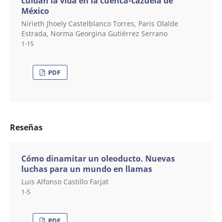
cuidan la vida en la cuenca-cazuela de
México
Nirieth Jhoely Castelblanco Torres, Paris Olalde
Estrada, Norma Georgina Gutiérrez Serrano
1-15
PDF
Reseñas
Cómo dinamitar un oleoducto. Nuevas
luchas para un mundo en llamas
Luis Alfonso Castillo Farjat
1-5
PDF