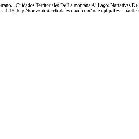
rez Serrano. «Cuidados Territoriales De La montaña Al Lago: Narrativa
 pp. 1-15, http://horizontesterritoriales.unach.mx/index.php/Revista/artic