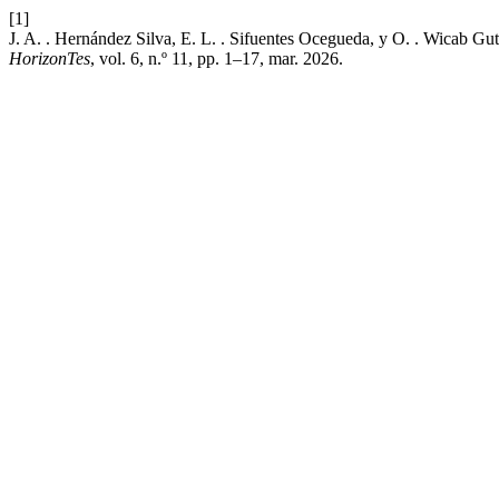
[1]
J. A. . Hernández Silva, E. L. . Sifuentes Ocegueda, y O. . Wicab Guti
HorizonTes
, vol. 6, n.º 11, pp. 1–17, mar. 2026.