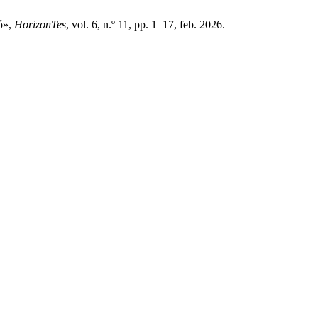
hó»,
HorizonTes
, vol. 6, n.º 11, pp. 1–17, feb. 2026.